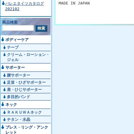
MADE IN JAPAN
バレエタイツカタログ
202102
商品検索
ボディーケア
テープ
クリーム・ローション・
ジェル
サポーター
腰サポーター
足首・ひざサポーター
肩・ひじサポーター
多目的バンド
ネック
ＲＡＫＵＷＡネック
チタン・水晶
ブレス・リング・アンク
レット