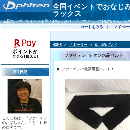
全国イベントでおなじ
ラックス
全国のスポーツイベント等でおなじみの、『ファイテンのおばちゃん』の
カートをみる
｜
マイペー
HOME
>
サポーター
>
多目的バンド
ファイテン チタン水晶ベルト
■ ファイテンの最高級腰ベルト！
店長日記
こんにちは！『ファイテン
のおばちゃん』こと、店長
の辻岡です。