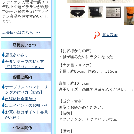
ファイテンの現場一筋３０
年以上の超ベテランが現場
で培った経験を元にファイ
テン商品をおすすめいたし
ます。
店長日記はこちら >>
拡大表示
店長あいさつ
【お客様からの声】
店長あいさつ
・腰が嘘みたいにラクになった！
チタンテープの貼り方
【内容量・サイズ】
『辻岡貼り』について
全長：約85cm、約95cm、115cm
各種ご案内
縦幅：約10.5cm
テープリストバンド・リ
適用サイズ：画像でお確かめください。 
ングの作り方【動画】
出張体験会実施中
【成分・素材】
出店イベントのお知らせ
画像でお確かめください。
お買い物はポイント会員
【技術】
がお得！
アクアチタン、アクアパラジウム
バレエ関係
【備考】