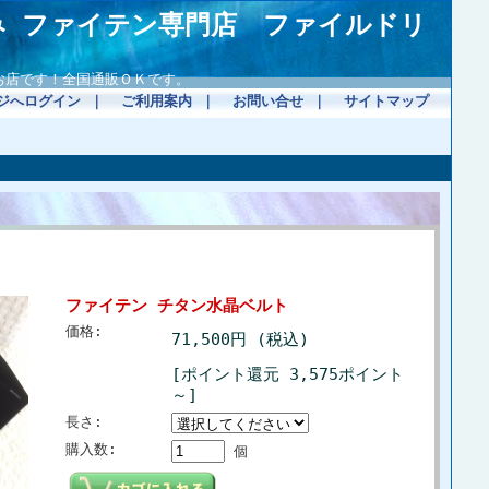
み ファイテン専門店 ファイルドリ
お店です！全国通販ＯＫです。
ジへログイン
｜
ご利用案内
｜
お問い合せ
｜
サイトマップ
ファイテン チタン水晶ベルト
価格:
71,500円 (税込)
[ポイント還元 3,575ポイント
～]
長さ:
購入数:
個