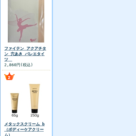
ファイテン アクアチタ
ン 穴あき バレエタイ
ツ
2,860円(税込)
メタックスクリーム b
（ボディーケアクリー
ム）