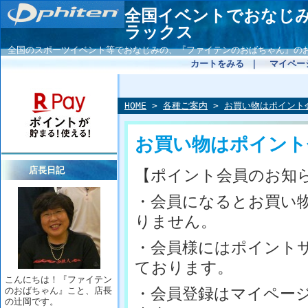
全国イベントでおなじ
ラックス
全国のスポーツイベント等でおなじみの、『ファイテンのおばちゃん』の
カートをみる
｜
マイペー
HOME
>
各種ご案内
>
お買い物はポイント
お買い物はポイント
店長日記
【ポイント会員のお知
・会員になるとお買い
りません。
・会員様にはポイント
ております。
こんにちは！『ファイテン
・会員登録はマイペー
のおばちゃん』こと、店長
の辻岡です。