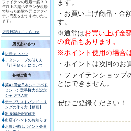
ます。
ファイテンの現場一筋３０
年以上の超ベテランが現場
で培った経験を元にファイ
・お買い上げ商品・金
テン商品をおすすめいたし
す。
ます。
※通常は
お買い上げ金
店長日記はこちら >>
の商品もあります。
店長あいさつ
※ポイント使用の場合
店長あいさつ
チタンテープの貼り方
・ポイントは次回のお
『辻岡貼り』について
・ファイテンショップ
各種ご案内
とはできません。
第43回全日本シニアバド
ミントン選手権大会記念
シャツ申込書
ぜひご登録ください！
テープリストバンド・リ
ングの作り方【動画】
出張体験会実施中
出店イベントのお知らせ
お買い物はポイント会員