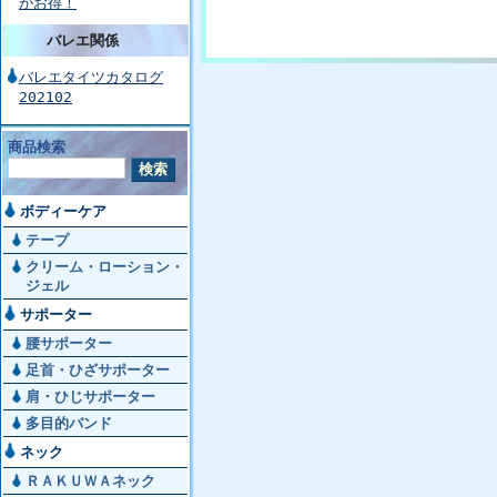
がお得！
バレエ関係
バレエタイツカタログ
202102
商品検索
ボディーケア
テープ
クリーム・ローション・
ジェル
サポーター
腰サポーター
足首・ひざサポーター
肩・ひじサポーター
多目的バンド
ネック
ＲＡＫＵＷＡネック