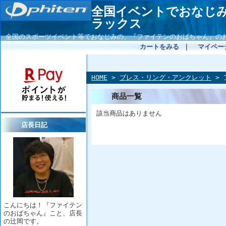
全国イベントでおなじ
ラックス
全国のスポーツイベント等でおなじみの、『ファイテンのおばちゃん』の
カートをみる
｜
マイペー
HOME
>
ブレス・リング・アンクレット
> 
商品一覧
該当商品はありません
店長日記
こんにちは！『ファイテン
のおばちゃん』こと、店長
の辻岡です。