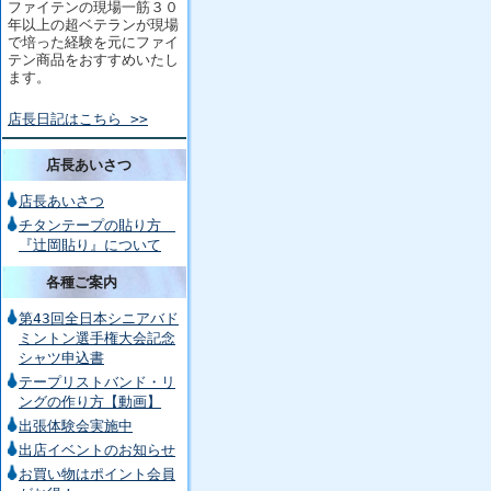
ファイテンの現場一筋３０
年以上の超ベテランが現場
で培った経験を元にファイ
テン商品をおすすめいたし
ます。
店長日記はこちら >>
店長あいさつ
店長あいさつ
チタンテープの貼り方
『辻岡貼り』について
各種ご案内
第43回全日本シニアバド
ミントン選手権大会記念
シャツ申込書
テープリストバンド・リ
ングの作り方【動画】
出張体験会実施中
出店イベントのお知らせ
お買い物はポイント会員