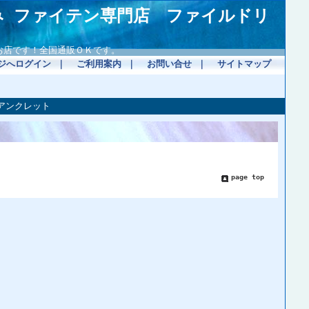
み ファイテン専門店 ファイルドリ
お店です！全国通販ＯＫです。
ジへログイン
｜
ご利用案内
｜
お問い合せ
｜
サイトマップ
アンクレット
page top