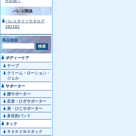
がお得！
バレエ関係
バレエタイツカタログ
202102
商品検索
ボディーケア
テープ
クリーム・ローション・
ジェル
サポーター
腰サポーター
足首・ひざサポーター
肩・ひじサポーター
多目的バンド
ネック
ＲＡＫＵＷＡネック