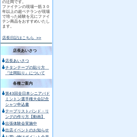
の辻岡です。
ファイテンの現場一筋３０
年以上の超ベテランが現場
で培った経験を元にファイ
テン商品をおすすめいたし
ます。
店長日記はこちら >>
店長あいさつ
店長あいさつ
チタンテープの貼り方
『辻岡貼り』について
各種ご案内
第43回全日本シニアバド
ミントン選手権大会記念
シャツ申込書
テープリストバンド・リ
ングの作り方【動画】
出張体験会実施中
出店イベントのお知らせ
お買い物はポイント会員