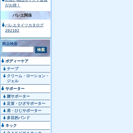
がお得！
バレエ関係
バレエタイツカタログ
202102
商品検索
ボディーケア
テープ
クリーム・ローション・
ジェル
サポーター
腰サポーター
足首・ひざサポーター
肩・ひじサポーター
多目的バンド
ネック