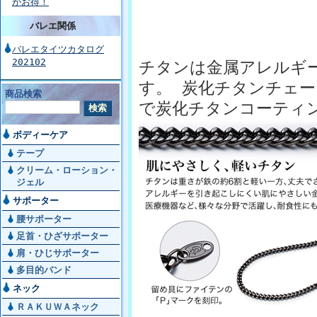
がお得！
バレエ関係
バレエタイツカタログ
202102
チタンは金属アレルギ
す。 炭化チタンチェ
商品検索
で炭化チタンコーティ
ボディーケア
テープ
クリーム・ローション・
ジェル
サポーター
腰サポーター
足首・ひざサポーター
肩・ひじサポーター
多目的バンド
ネック
ＲＡＫＵＷＡネック