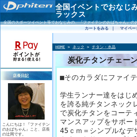
全国イベントでおなじ
ラックス
全国のスポーツイベント等でおなじみの、『ファイテンのおばちゃん』の
カートをみる
｜
マイペー
HOME
>
ネック
>
チタン・水晶
炭化チタンチェー
店長日記
■そのカラダにファイ
学生ランナー達をはじ
を誇る純チタンネック
で炭化チタンをコーテ
マンスアップをサポー
こんにちは！『ファイテン
45ｃｍ＝シンプルなデ
のおばちゃん』こと、店長
の辻岡です。