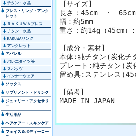
【サイズ】
チタン・水晶
ブレス・リング・アンク
長さ：45cm ・ 65
レット
幅：約5mm
ＲＡＫＵＷＡブレス
重さ：約14g（45cm）:
チタン・水晶
RAKUWAリング
アンクレット
【成分・素材】
アパレル
本体:純チタン(炭化チ
バレエタイツ等
プレート:純チタン(炭
スパッツ
留め具:ステンレス(45
インナーウェア
ソックス
【備考】
サプリメント・ドリンク
MADE IN JAPAN
ジュエリー・アクセサリ
ー
生活用品
ヘアケアー・スキンケア
フェイス＆ボディーロー