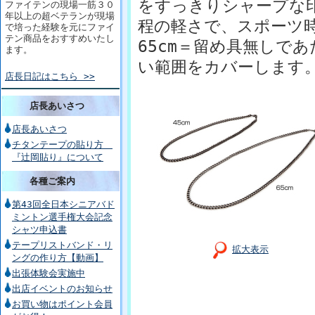
をすっきりシャープな印
ファイテンの現場一筋３０
年以上の超ベテランが現場
程の軽さで、スポーツ
で培った経験を元にファイ
テン商品をおすすめいたし
65cm＝留め具無しで
ます。
い範囲をカバーします
店長日記はこちら >>
店長あいさつ
店長あいさつ
チタンテープの貼り方
『辻岡貼り』について
各種ご案内
第43回全日本シニアバド
ミントン選手権大会記念
シャツ申込書
テープリストバンド・リ
拡大表示
ングの作り方【動画】
出張体験会実施中
出店イベントのお知らせ
お買い物はポイント会員